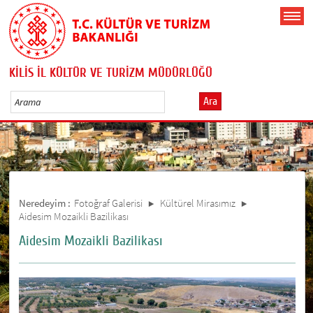
KİLİS İL KÜLTÜR VE TURİZM MÜDÜRLÜĞÜ
Ara
Neredeyim :
Fotoğraf Galerisi
Kültürel Mirasımız
Aidesim Mozaikli Bazilikası
Aidesim Mozaikli Bazilikası