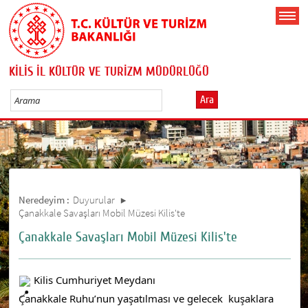
KİLİS İL KÜLTÜR VE TURİZM MÜDÜRLÜĞÜ
Ara
Neredeyim :
Duyurular
Çanakkale Savaşları Mobil Müzesi Kilis'te
Çanakkale Savaşları Mobil Müzesi Kilis'te
 Kilis Cumhuriyet Meydanı  
Çanakkale Ruhu’nun yaşatılması ve gelecek  kuşaklara 