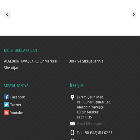
DİĞER BAĞLANTILAR
ALAEDDİN YAVAŞCA Kültür Merkezi
Dilek ve Şikayetleriniz
Site Ağacı
SOSYAL MEDYA
İLETİŞİM
Facebook
Ekrem Çetin Mah.
Vali Güner Özmen Cad.
Twitter
Alaeddin Yavaşça
Kültür Merkezi
Youtube
Kat:1 KİLİS
iktm79@ktb.gov.tr
Tel: +90 (348) 814 02 53